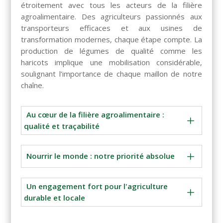
étroitement avec tous les acteurs de la filière
agroalimentaire. Des agriculteurs passionnés aux
transporteurs efficaces et aux usines de
transformation modernes, chaque étape compte. La
production de légumes de qualité comme les
haricots implique une mobilisation considérable,
soulignant l’importance de chaque maillon de notre
chaîne.
Au cœur de la filière agroalimentaire :
L
qualité et traçabilité
Notre engagement va au-delà de la simple
production. Nous nous efforçons de soutenir
L
Nourrir le monde : notre priorité absolue
l’agriculture locale et de valoriser le travail des
agriculteurs du Sud-Ouest. Nous croyons en une
Notre priorité est de nourrir le monde de manière
agriculture durable, respectueuse de
responsable, en utilisant les meilleures pratiques
Un engagement fort pour l'agriculture
l’environnement et des Hommes. Nous utilisons des
L
agricoles et les technologies les plus avancées.
durable et locale
pratiques agricoles responsables pour minimiser
Nous sommes conscients des défis de l’agriculture
notre impact sur la planète, tout en garantissant des
moderne et nous nous engageons à trouver des
produits sains et de qualité pour les
Notre engagement va au-delà de la simple
solutions innovantes pour répondre aux besoins